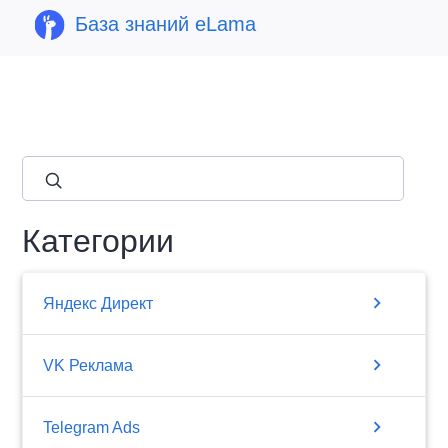
База знаний eLama
close
Категории
chevron_right
Яндекс Директ
chevron_right
VK Реклама
chevron_right
Telegram Ads