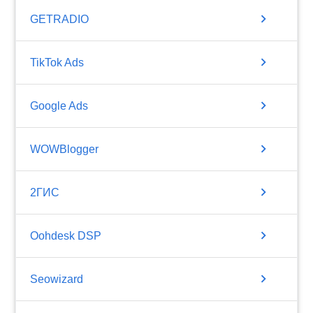
chevron_right
GETRADIO
chevron_right
TikTok Ads
chevron_right
Google Ads
chevron_right
WOWBlogger
chevron_right
2ГИС
chevron_right
Oohdesk DSP
chevron_right
Seowizard