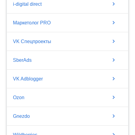
chevron_right
i-digital direct
chevron_right
Маркетолог PRO
chevron_right
VK Спецпроекты
chevron_right
SberAds
chevron_right
VK Adblogger
chevron_right
Ozon
chevron_right
Gnezdo
chevron_right
Wildberries