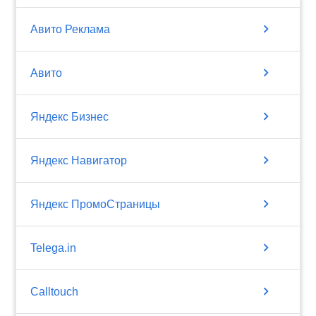
chevron_right
Авито Реклама
chevron_right
Авито
chevron_right
Яндекс Бизнес
chevron_right
Яндекс Навигатор
chevron_right
Яндекс ПромоСтраницы
chevron_right
Telega.in
chevron_right
Calltouch