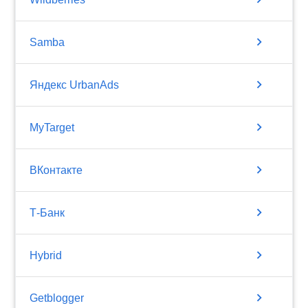
chevron_right
Samba
chevron_right
Яндекс UrbanAds
chevron_right
MyTarget
chevron_right
ВКонтакте
chevron_right
Т-Банк
chevron_right
Hybrid
chevron_right
Getblogger